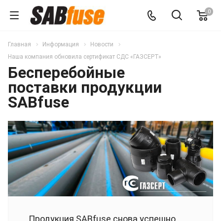
0
Главная
Информация
Новости
Наша компания обновила сертификат СДС «ГАЗСЕРТ»
Бесперебойные
поставки продукции
SABfuse
Продукция SABfuse снова успешно