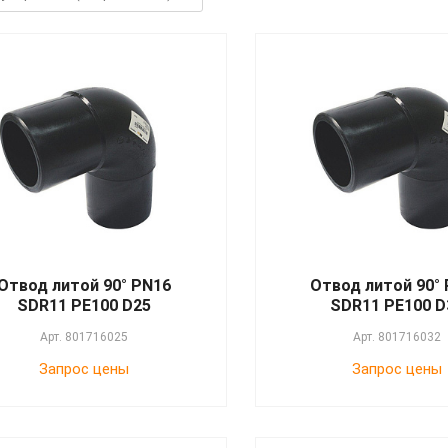
Отвод литой 90° PN16
Отвод литой 90°
SDR11 PE100 D25
SDR11 PE100 D
Арт.
801716025
Арт.
801716032
Запрос цены
Запрос цены