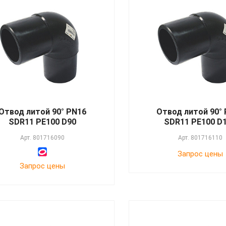
Отвод литой 90° PN16
Отвод литой 90°
SDR11 PE100 D90
SDR11 PE100 D
Арт.
801716090
Арт.
801716110
Запрос цены
Запрос цены