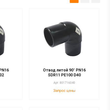
 PN16
Отвод литой 90° PN16
32
SDR11 PE100 D40
Арт.
801716040
Запрос цены