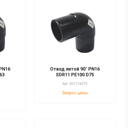
 PN16
Отвод литой 90° PN16
63
SDR11 PE100 D75
Арт.
801716075
Запрос цены