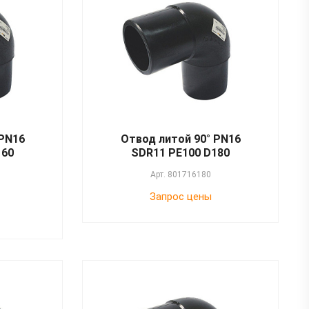
 PN16
Отвод литой 90° PN16
160
SDR11 PE100 D180
Арт.
801716180
Запрос цены