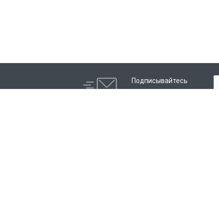
Подписывайтесь
на новости и акции:
Компания
Каталог
История
Электросварные фитинги
Партнеры
Литые фитинги
Сотрудники
Распродажа
Отзывы
Реквизиты