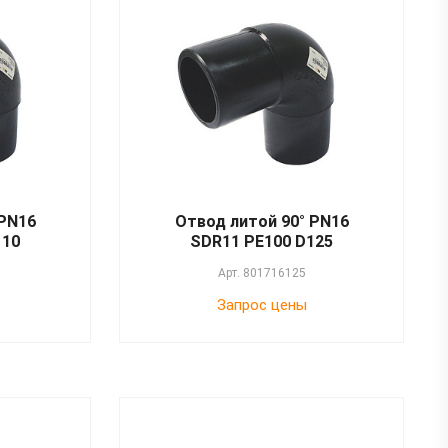
 PN16
Отвод литой 90° PN16
110
SDR11 PE100 D125
Арт.
801716125
Запрос цены