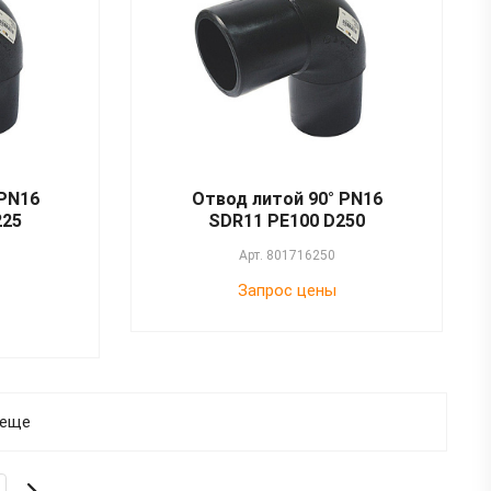
 PN16
Отвод литой 90° PN16
225
SDR11 PE100 D250
Арт.
801716250
Запрос цены
 еще