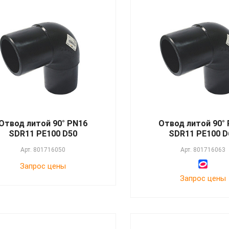
Отвод литой 90° PN16
Отвод литой 90°
SDR11 PE100 D50
SDR11 PE100 D
Арт.
801716050
Арт.
801716063
Запрос цены
Запрос цены