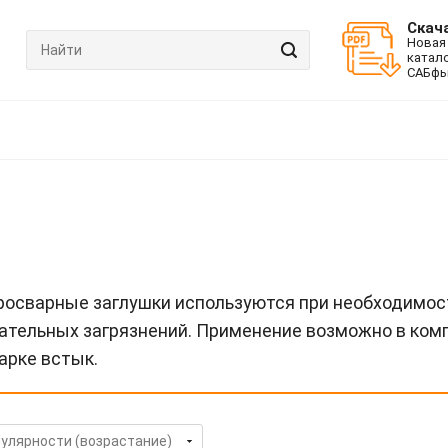
Скач
Новая
катал
САБфь
росварные заглушки используются при необходимост
ательных загрязнений. Применение возможно в ком
арке встык.