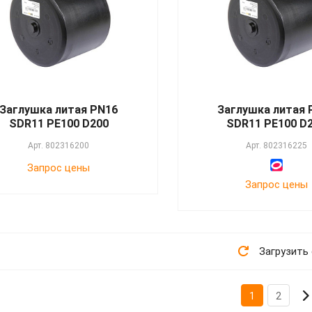
Заглушка литая PN16
Заглушка литая 
SDR11 PE100 D200
SDR11 PE100 D
Арт.
802316200
Арт.
802316225
Запрос цены
Запрос цены
Загрузить
1
2