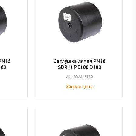
PN16
Заглушка литая PN16
160
SDR11 PE100 D180
Арт.
802316180
Запрос цены