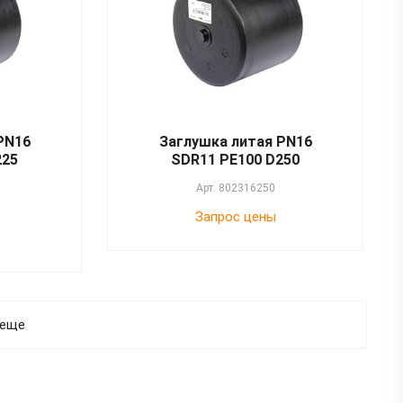
PN16
Заглушка литая PN16
225
SDR11 PE100 D250
Арт.
802316250
Запрос цены
 еще