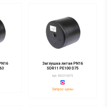
PN16
Заглушка литая PN16
63
SDR11 PE100 D75
Арт.
802316075
Запрос цены