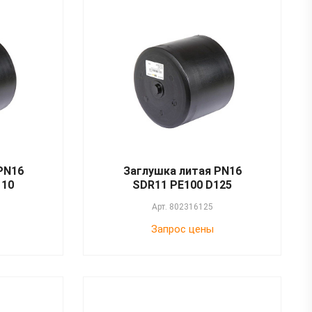
PN16
Заглушка литая PN16
110
SDR11 PE100 D125
Арт.
802316125
Запрос цены