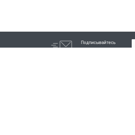
Подписывайтесь
на новости и акции:
Компания
Каталог
История
Электросварные фитинги
Партнеры
Литые фитинги
Сотрудники
Распродажа
Отзывы
Реквизиты