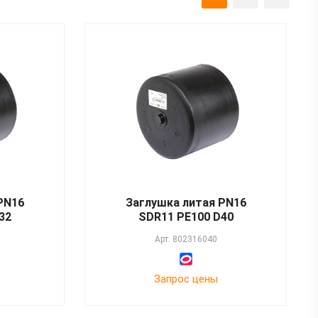
PN16
Заглушка литая PN16
32
SDR11 PE100 D40
Арт.
802316040
Запрос цены