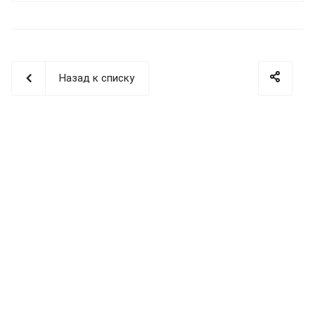
«Сварщик пластмасс» по направлению:
сварка
полимерных трубопроводных систем
.
Назад к списку