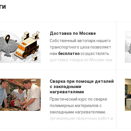
ги
Доставка по Москве
Собственный автопарк нашего
транспортного цеха позволяет
нам
бесплатно
осуществлять
доставку товара по Москве при
заказе на сумму свыше 50 000
руб. в течение 3 рабочих дней с
даты поступления отгрузочных
Сварка при помощи деталей
документов в график заявок на
с закладными
нагревателями
транспортировку.
Практический курс по сварке
полимерных материалов с
закладными нагревателями,
организации сварочных работ и
применению сварочных