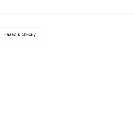
технологий. Подготовка к сдаче
экзаменов НАКС.
Назад к списку