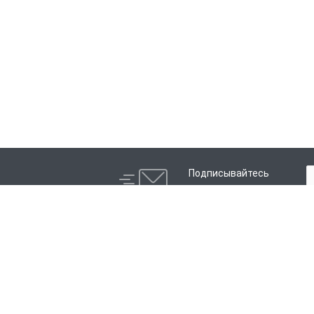
Подписывайтесь
на новости и акции:
Компания
Каталог
История
Электросварные фитинги
Партнеры
Литые фитинги
Сотрудники
Распродажа