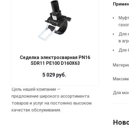
Примен
Муфт
газо
Для 
в аг
Для 
Седелка электросварная PN16
SDR11 PE100 D160X63
Материа
5 029
руб.
Максима
Цель нашей компании —
Для мо
предложение широкого ассортимента
товаров и услуг на постоянно высоком
качестве обслуживания.
Нов