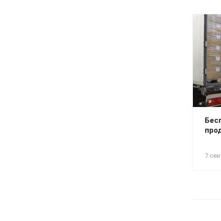
Бес
про
7 сен