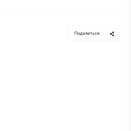
Преподаватели нашего
специализированного Учебного
центра помогут освоить
профессию «Сварщик
пластмасс» по направлению:
сварка полимерных
Поделиться
трубопроводных систем
.