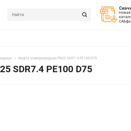
Скач
Новая
катал
САБфь
варные
Муфта электросварная PN25 SDR7.4 PE100 D75
25 SDR7.4 PE100 D75