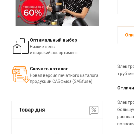
Опи
Оптимальный выбор
Низкие цены
и широкий ассортимент
Электро
Скачать каталог
труб ме
Новая версия печатного каталога
продукции САБфьюз (SABfuse)
Отличи
Электр
Товар дня
бoльшую
расплав
позволя