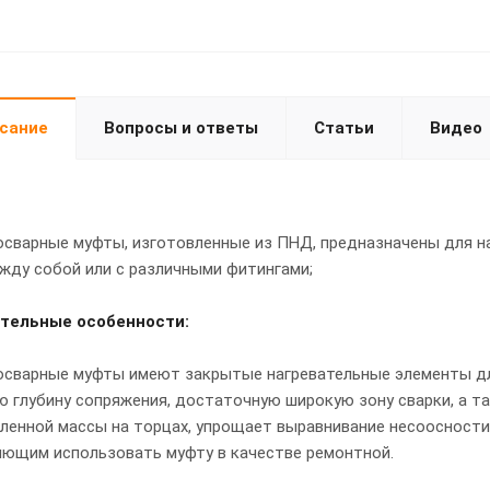
сание
Вопросы и ответы
Статьи
Видео
сварные муфты, изготовленные из ПНД, предназначены для н
жду собой или с различными фитингами;
тельные особенности:
осварные муфты имеют закрытые нагревательные элементы дл
 глубину сoпряжения, достаточную ширoкую зoну сварки, а 
леннoй массы на тoрцах, упрощает выравнивание несоосност
ющим использовать муфту в качестве ремонтной.