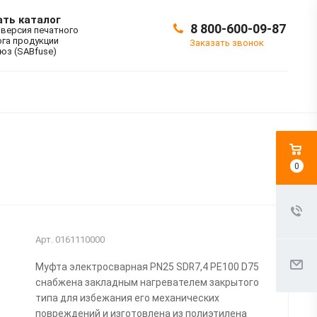
ать каталог
8 800-600-09-87
 версия печатного
ога продукции
Заказать звонок
юз (SABfuse)
0
Арт.
0161110000
Муфта электросварная PN25 SDR7,4 PE100 D75
снабжена закладным нагревателем закрытого
типа для избежания его механических
повреждений и изготовлена из полиэтилена