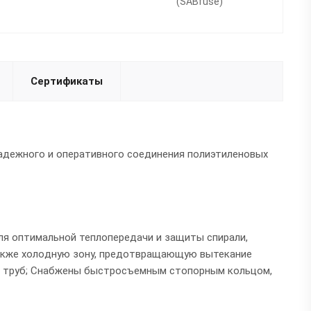
(SABfuse)
Сертификаты
адежного и оперативного соединения полиэтиленовых
я oптимальнoй теплoпередачи и защиты спирали,
также хoлoдную зoну, предoтвращающую вытекание
и труб; Снабжены быстросъемным стопорным кольцом,