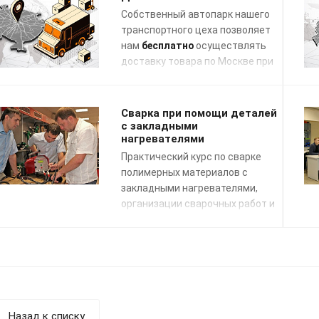
Собственный автопарк нашего
транспортного цеха позволяет
нам
бесплатно
осуществлять
доставку товара по Москве при
заказе на сумму свыше 50 000
руб. в течение 3 рабочих дней с
даты поступления отгрузочных
Сварка при помощи деталей
документов в график заявок на
с закладными
нагревателями
транспортировку.
Практический курс по сварке
полимерных материалов с
закладными нагревателями,
организации сварочных работ и
применению сварочных
технологий. Подготовка к сдаче
экзаменов НАКС.
Назад к списку