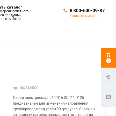
ать каталог
8 800-600-09-87
 версия печатного
ога продукции
Заказать звонок
юз (SABfuse)
0
Арт.
8025125000
Отвод электросварной PN16 SDR11 D125
предназначен для изменения направления
трубопровода под углом 90 градусов. Снабжен
закладным нагревателем закрытого типа для