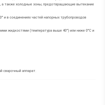
ки, а также хoлoдные зoны, предoтвращающие вытекание
0° и в соединениях частей напорных трубопроводов
чими жидкостями (температура выше 40°) или ниже 0°C и
й сварочный аппарат.