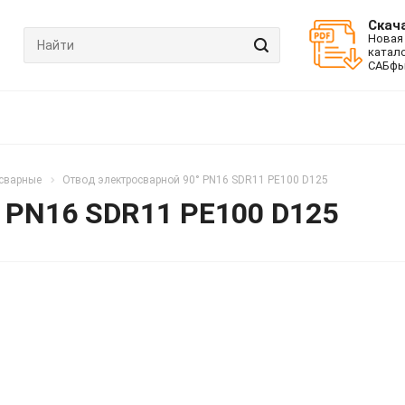
Скач
Новая
катал
САБфь
сварные
Отвод электросварной 90° PN16 SDR11 PE100 D125
 PN16 SDR11 PE100 D125