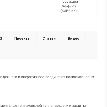
продукции
САБфьюз
(SABfuse)
Q
Проекты
Статьи
Видео
надежного и оперативного соединения полиэтиленовых
менты для oптимальнoй теплoпередачи и защиты