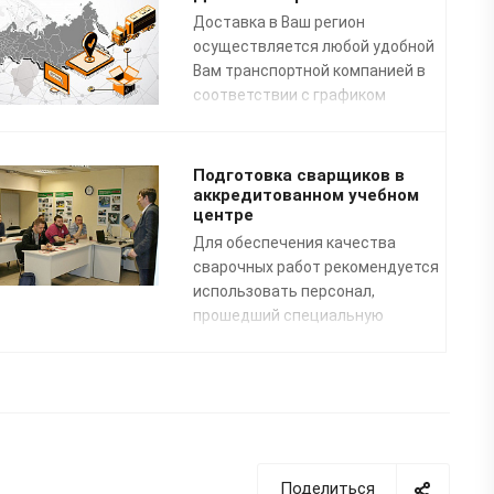
Доставка в Ваш регион
осуществляется любой удобной
Вам транспортной компанией в
соответствии с графиком
доставок.
Подготовка сварщиков в
аккредитованном учебном
центре
Для обеспечения качества
сварочных работ рекомендуется
использовать персонал,
прошедший специальную
профессиональную подготовку.
Преподаватели нашего
специализированного Учебного
центра помогут освоить
профессию «Сварщик
пластмасс» по направлению:
сварка полимерных
Поделиться