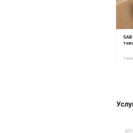
SAB
тов
7 ноя
Услу