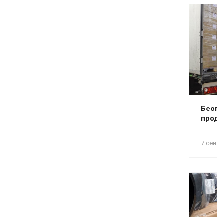
Бес
про
7 сен