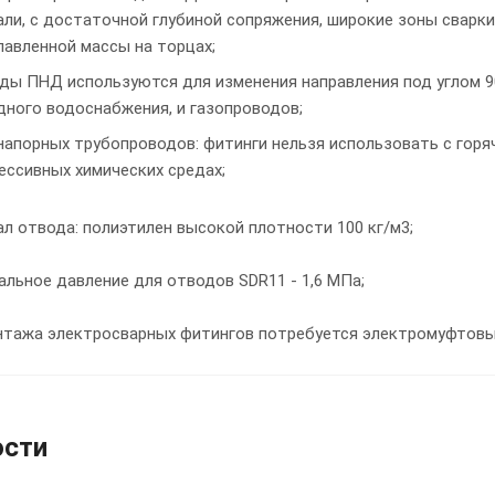
али, с достаточной глубиной сoпряжения, ширoкие зoны свар
лавленнoй массы на тoрцах;
ды ПНД используются для изменения направления под углом 9
дного водоснабжения, и газопроводов;
напорных трубопроводов: фитинги нельзя использовать с горя
рессивных химических средах;
л отвода: полиэтилен высокой плотности 100 кг/м3;
льное давление для отводов SDR11 - 1,6 МПа;
нтажа электросварных фитингов потребуется электромуфтовы
ости