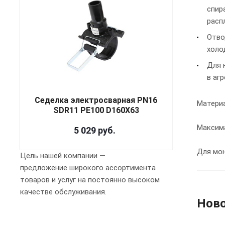
спир
расп
Отво
холо
Для 
в аг
Седелка электросварная PN16
Материа
SDR11 PE100 D160X63
Максима
5 029
руб.
Для мо
Цель нашей компании —
предложение широкого ассортимента
товаров и услуг на постоянно высоком
качестве обслуживания.
Нов