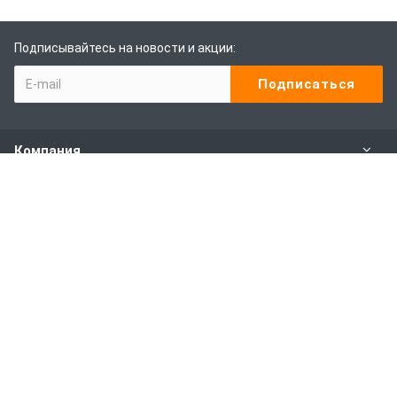
Подписывайтесь на новости и акции:
Компания
Каталог
Наши услуги
Покупителям
Наши контакты
8 800-600-09-87
Пн. – Пт.: с 9:00 до 18:00