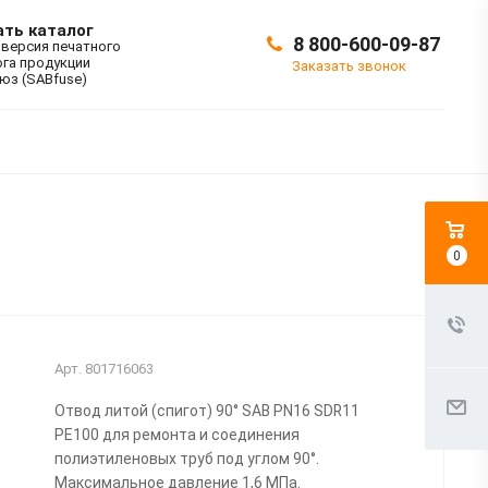
ать каталог
8 800-600-09-87
 версия печатного
ога продукции
Заказать звонок
юз (SABfuse)
0
Арт.
801716063
Отвод литой (спигот) 90° SAB PN16 SDR11
PE100 для ремонта и соединения
полиэтиленовых труб под углом 90°.
Максимальное давление 1,6 МПа.