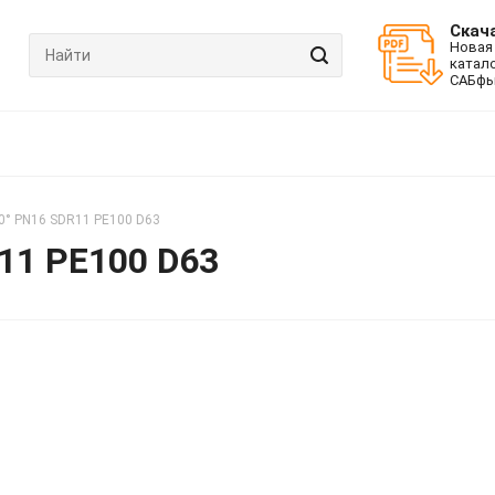
Скач
Новая
катал
САБфь
0° PN16 SDR11 PE100 D63
11 PE100 D63