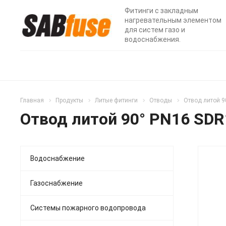
Фитинги с закладным
нагревательным элементом
для систем газо и
водоснабжения.
Главная
Продукты
Литые фитинги
Отводы
Отвод литой 9
Отвод литой 90° PN16 SDR
Водоснабжение
Газоснабжение
Системы пожарного водопровода