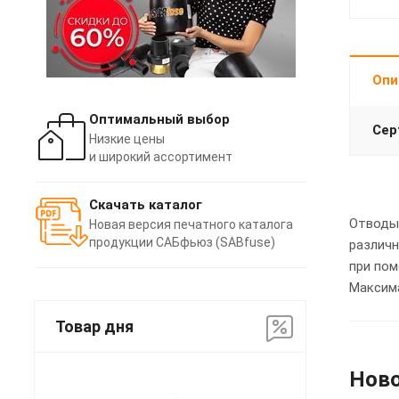
Опи
Оптимальный выбор
Сер
Низкие цены
и широкий ассортимент
Скачать каталог
Отводы 
Новая версия печатного каталога
продукции САБфьюз (SABfuse)
различн
при пом
Максима
Товар дня
Нов