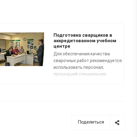
Подготовка сварщиков в
аккредитованном учебном
центре
Для обеспечения качества
сварочных работ рекомендуется
использовать персонал,
прошедший специальную
профессиональную подготовку.
Преподаватели нашего
специализированного Учебного
центра помогут освоить
профессию «Сварщик
пластмасс» по направлению:
сварка полимерных
Поделиться
трубопроводных систем
.