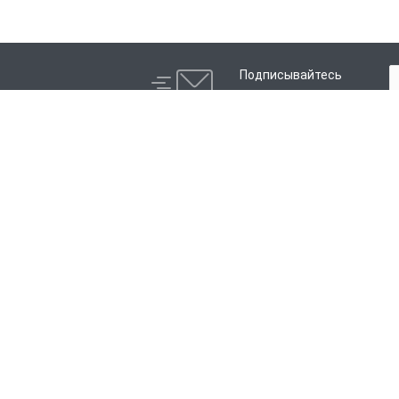
Подписывайтесь
на новости и акции:
Компания
Каталог
История
Электросварные фитинги
Партнеры
Литые фитинги
Сотрудники
Распродажа
Отзывы
Реквизиты