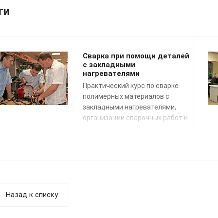
ги
Сварка при помощи деталей
с закладными
нагревателями
Практический курс по сварке
полимерных материалов с
закладными нагревателями,
организации сварочных работ и
применению сварочных
технологий. Подготовка к сдаче
экзаменов НАКС.
Назад к списку