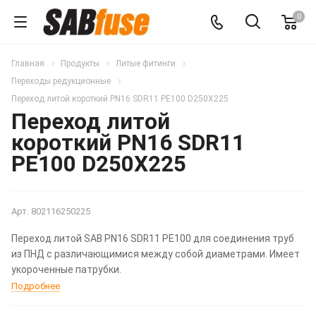
0
Главная
Продукты
Литые фитинги
Переходы редукционные
Переход литой короткий PN16 SDR11 PE100 D250X225
Переход литой
короткий PN16 SDR11
PE100 D250X225
Арт.
802116250225
Переход литой SAB PN16 SDR11 PE100 для соединения труб
из ПНД с различающимися между собой диаметрами. Имеет
укороченные патрубки.
Подробнее