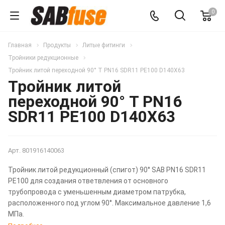
0
Главная
Продукты
Литые фитинги
Тройники редукционные
Тройник литой переходной 90° T PN16 SDR11 PE100 D140X63
Тройник литой
переходной 90° T PN16
SDR11 PE100 D140X63
Арт.
801916140063
Тройник литой редукционный (спигот) 90° SAB PN16 SDR11
PE100 для создания ответвления от основного
трубопровода с уменьшенным диаметром патрубка,
расположенного под углом 90°. Максимальное давление 1,6
МПа.