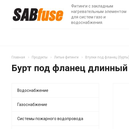
Фитинги с закладным
нагревательным элементом
для систем газо и
водоснабжения.
Главная
Продукты
Литые фитинги
Втулки под фланец (бурты
Бурт под фланец длинный
Водоснабжение
Газоснабжение
Системы пожарного водопровода