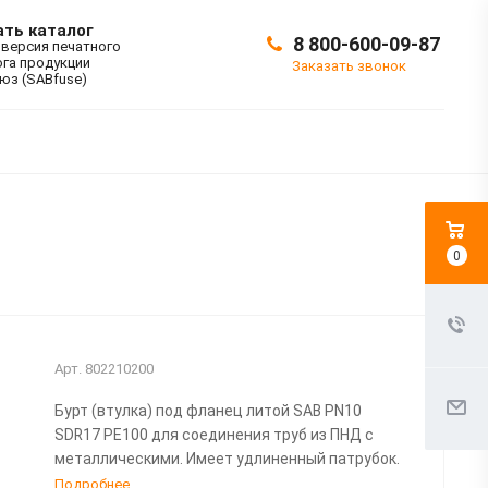
ать каталог
8 800-600-09-87
 версия печатного
ога продукции
Заказать звонок
юз (SABfuse)
0
Арт.
802210200
Бурт (втулка) под фланец литой SAB PN10
SDR17 PE100 для соединения труб из ПНД с
металлическими. Имеет удлиненный патрубок.
Подробнее