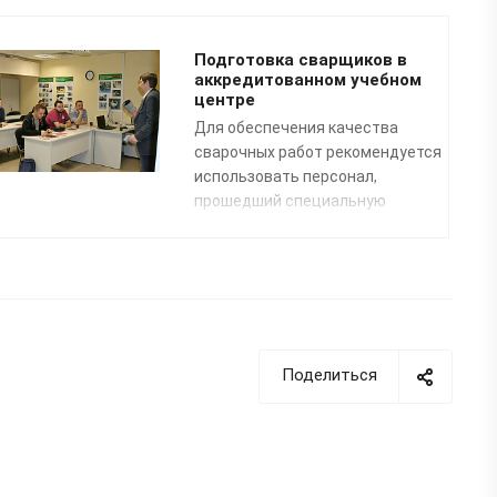
Подготовка сварщиков в
аккредитованном учебном
центре
Для обеспечения качества
сварочных работ рекомендуется
использовать персонал,
прошедший специальную
профессиональную подготовку.
Преподаватели нашего
специализированного Учебного
центра помогут освоить
профессию «Сварщик
пластмасс» по направлению:
сварка полимерных
Поделиться
трубопроводных систем
.