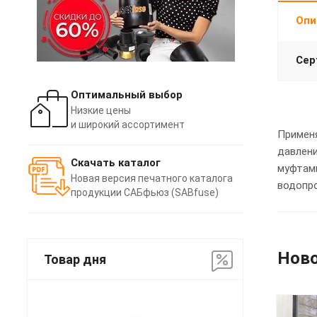
Опи
Сер
Оптимальный выбор
Низкие цены
и широкий ассортимент
Применя
давлени
Скачать каталог
муфтами
Новая версия печатного каталога
водопро
продукции САБфьюз (SABfuse)
Нов
Товар дня