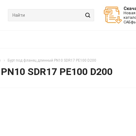
Скач
Новая
катал
САБфь
)
Бурт под фланец длинный PN10 SDR17 PE100 D200
 PN10 SDR17 PE100 D200