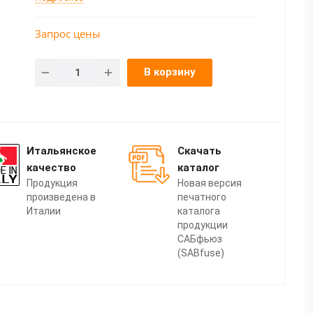
Запрос цены
В корзину
Итальянское
Скачать
качество
каталог
Продукция
Новая версия
произведена в
печатного
Италии
каталога
продукции
САБфьюз
(SABfuse)