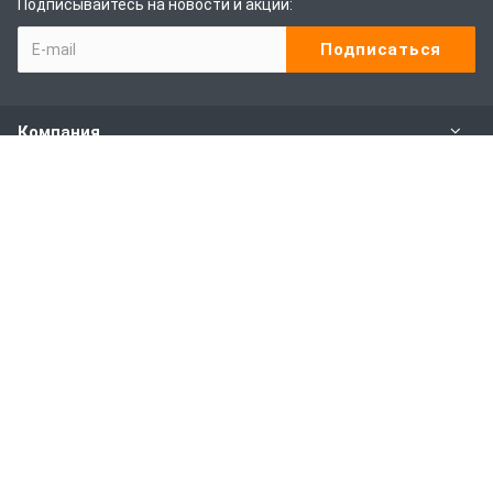
Подписывайтесь на новости и акции:
Компания
Каталог
Наши услуги
Покупителям
Наши контакты
8 800-600-09-87
Пн. – Пт.: с 9:00 до 18:00
117534, г. Москва, Варшавское шоссе, д.150, к.1