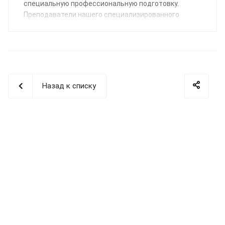
специальную профессиональную подготовку.
Преподаватели нашего специализированного
Учебного центра помогут освоить профессию
«Сварщик пластмасс» по направлению:
сварка
полимерных трубопроводных систем
.
Назад к списку