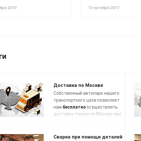
бря 2019
13 октября 2017
ги
Доставка по Москве
Собственный автопарк нашего
транспортного цеха позволяет
нам
бесплатно
осуществлять
доставку товара по Москве при
заказе на сумму свыше 50 000
руб. в течение 3 рабочих дней с
даты поступления отгрузочных
Сварка при помощи деталей