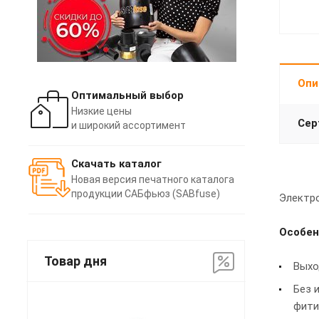
Опи
Оптимальный выбор
Низкие цены
Сер
и широкий ассортимент
Скачать каталог
Новая версия печатного каталога
продукции САБфьюз (SABfuse)
Электро
Особен
Товар дня
Выхо
Без 
фити