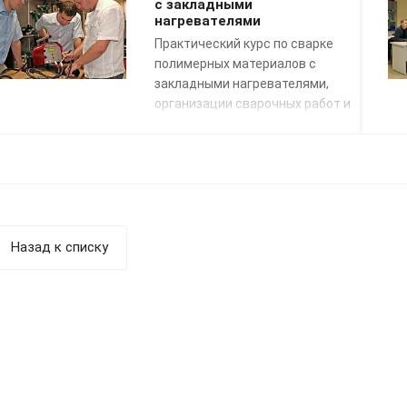
документов в график заявок на
с закладными
нагревателями
транспортировку.
Практический курс по сварке
полимерных материалов с
закладными нагревателями,
организации сварочных работ и
применению сварочных
технологий. Подготовка к сдаче
экзаменов НАКС.
Назад к списку