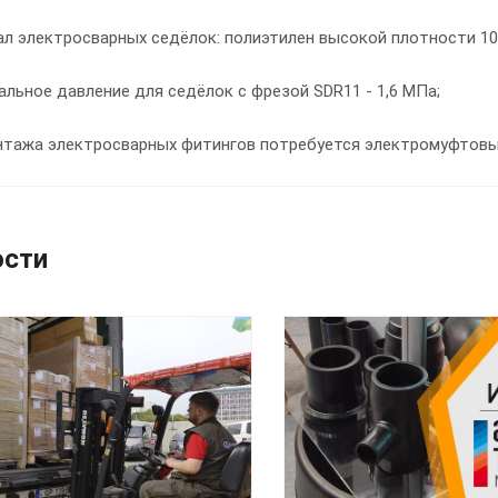
л электросварных седёлок: полиэтилен высокой плотности 100
льное давление для седёлок с фрезой SDR11 - 1,6 МПа;
нтажа электросварных фитингов потребуется электромуфтовы
ости