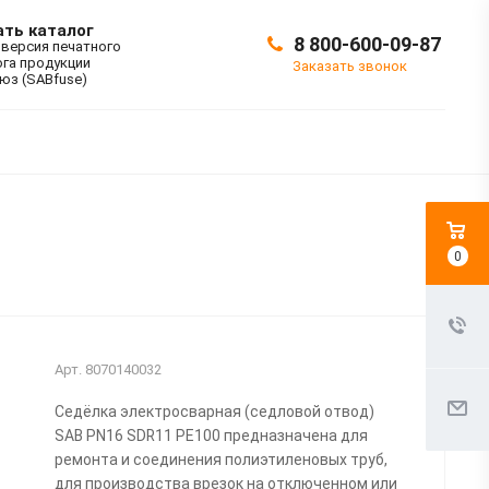
ать каталог
8 800-600-09-87
 версия печатного
ога продукции
Заказать звонок
юз (SABfuse)
0
Арт.
8070140032
Седёлка электросварная (седловой отвод)
SAB PN16 SDR11 PE100 предназначена для
ремонта и соединения полиэтиленовых труб,
для производства врезок на отключенном или