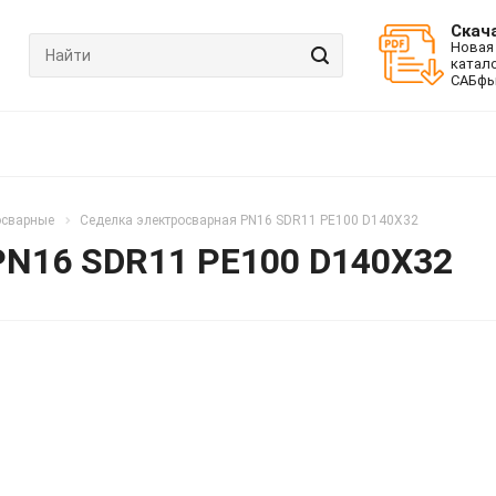
Скач
Новая
катал
САБфь
осварные
Седелка электросварная PN16 SDR11 PE100 D140X32
PN16 SDR11 PE100 D140X32
ЕКОМЕНДУЕМ