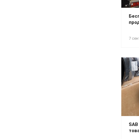
Бес
про
7 сен
SAB
тов