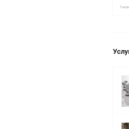
7 ноя
Услу