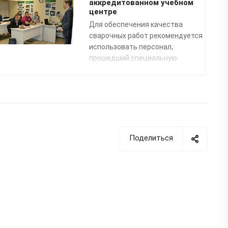
аккредитованном учебном
центре
Для обеспечения качества
сварочных работ рекомендуется
использовать персонал,
прошедший специальную
профессиональную подготовку.
Преподаватели нашего
специализированного Учебного
центра помогут освоить
профессию «Сварщик
пластмасс» по направлению:
сварка полимерных
Поделиться
трубопроводных систем
.