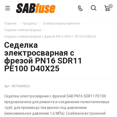
0
Главная
Продукты
Электросварные фитинги
Седелки электросварные
Седелка электросварная с фрезой PN16 SDR11 PE100 D40X25
Седелка
электросварная с
фрезой PN16 SDR11
PE100 D40X25
Арт.
8075040025
Седёлка электросварная с фрезой SAB PN16 SDR11 PE100
предназначена для ремонта и соединения полиэтиленовых
труб, для производства врезок под давлением
(максимальное давление 1,6 МПа). Снабжена встроенной