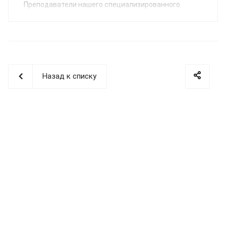
Преподаватели нашего специализированного
Учебного центра помогут освоить профессию
«Сварщик пластмасс» по направлению:
сварка
полимерных трубопроводных систем
.
Назад к списку