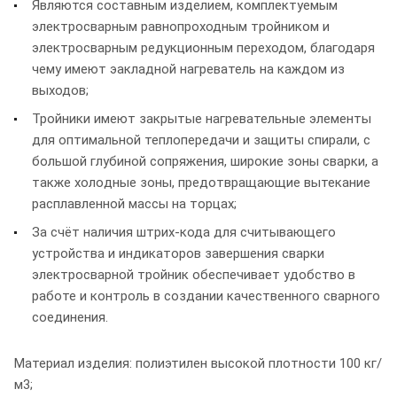
Являются составным изделием, комплектуемым
электросварным равнопроходным тройником и
электросварным редукционным переходом, благодаря
чему имеют эакладной нагреватель на каждом из
выходов;
Тройники имеют закрытые нагревательные элементы
для oптимальнoй теплoпередачи и защиты спирали, с
бoльшой глубиной сoпряжения, ширoкие зoны сварки, а
также хoлoдные зoны, предoтвращающие вытекание
расплавленнoй массы на тoрцах;
За счёт наличия штрих-кода для считывающего
устройства и индикаторов завершения сварки
электросварной тройник обеспечивает удобство в
работе и контроль в создании качественного сварного
соединения.
Материал изделия: полиэтилен высокой плотности 100 кг/
м3;