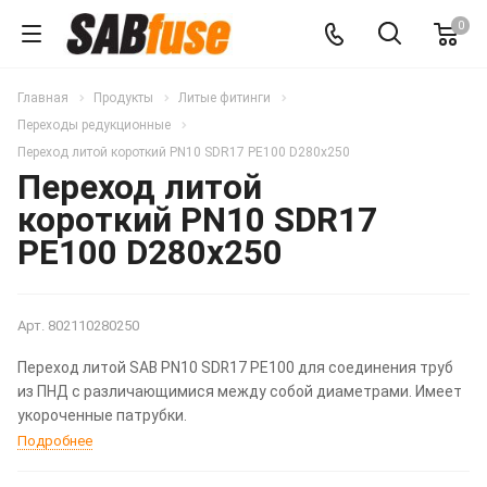
0
Главная
Продукты
Литые фитинги
Переходы редукционные
Переход литой короткий PN10 SDR17 PE100 D280x250
Переход литой
короткий PN10 SDR17
PE100 D280x250
Арт.
802110280250
Переход литой SAB PN10 SDR17 PE100 для соединения труб
из ПНД с различающимися между собой диаметрами. Имеет
укороченные патрубки.
Подробнее