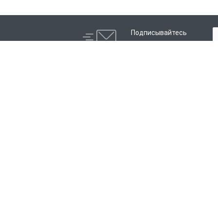
Подписывайтесь
на новости и акции:
Компания
Каталог
История
Электросварные фитинги
Партнеры
Литые фитинги
Сотрудники
Распродажа
Отзывы
Реквизиты
© 2026 Все права защищены.
Политика конфиденциальности