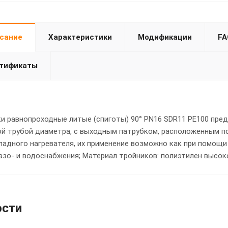
сание
Характеристики
Модификации
FA
тификаты
и равнопроходные литые (спиготы) 90° PN16 SDR11 PE100 пре
й трубой диаметра, с выходным патрубком, расположенным по
ладного нагревателя, их применение возможно как при помощи
азо- и водоснабжения; Материал тройников: полиэтилен высоко
ости