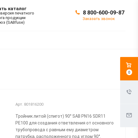
ать каталог
8 800-600-09-87
 версия печатного
ога продукции
Заказать звонок
юз (SABfuse)
0
Арт.
801816200
Тройник литой (спигот) 90° SAB PN16 SDR11
PE100 для создания ответвления от основного
трубопровода с равным ему диаметром
патрубка, расположенного под углом 90°.