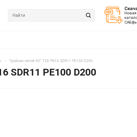
Скач
Новая
катал
САБфь
е
Тройник литой 90° TEE PN16 SDR11 PE100 D200
16 SDR11 PE100 D200