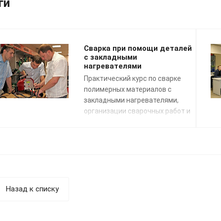
ги
Сварка при помощи деталей
с закладными
нагревателями
Практический курс по сварке
полимерных материалов с
закладными нагревателями,
организации сварочных работ и
применению сварочных
технологий. Подготовка к сдаче
экзаменов НАКС.
Назад к списку