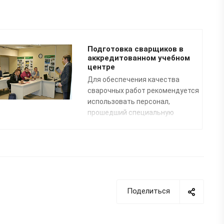
Подготовка сварщиков в
аккредитованном учебном
центре
Для обеспечения качества
сварочных работ рекомендуется
использовать персонал,
прошедший специальную
профессиональную подготовку.
Преподаватели нашего
специализированного Учебного
центра помогут освоить
профессию «Сварщик
пластмасс» по направлению:
сварка полимерных
Поделиться
трубопроводных систем
.