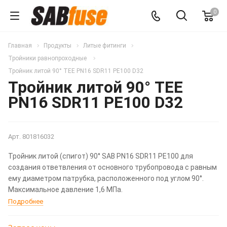
0
Главная
Продукты
Литые фитинги
Тройники равнопроходные
Тройник литой 90° TEE PN16 SDR11 PE100 D32
Тройник литой 90° TEE
PN16 SDR11 PE100 D32
Арт.
801816032
Тройник литой (спигот) 90° SAB PN16 SDR11 PE100 для
создания ответвления от основного трубопровода с равным
ему диаметром патрубка, расположенного под углом 90°.
Максимальное давление 1,6 МПа.
Подробнее