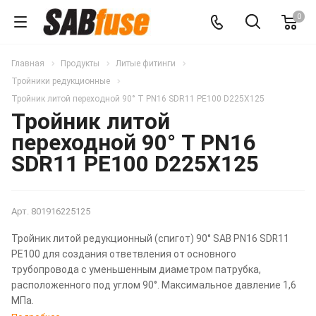
0
Главная
Продукты
Литые фитинги
Тройники редукционные
Тройник литой переходной 90° T PN16 SDR11 PE100 D225X125
Тройник литой
переходной 90° T PN16
SDR11 PE100 D225X125
Арт.
801916225125
Тройник литой редукционный (спигот) 90° SAB PN16 SDR11
PE100 для создания ответвления от основного
трубопровода с уменьшенным диаметром патрубка,
расположенного под углом 90°. Максимальное давление 1,6
МПа.