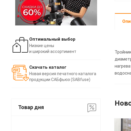
Опи
Оптимальный выбор
Низкие цены
и широкий ассортимент
Тройник
диаметр
нагрева
Скачать каталог
водосна
Новая версия печатного каталога
продукции САБфьюз (SABfuse)
Нов
Товар дня