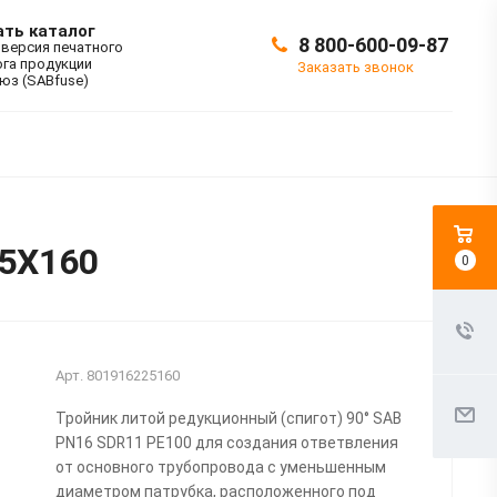
ать каталог
8 800-600-09-87
 версия печатного
ога продукции
Заказать звонок
юз (SABfuse)
25X160
0
Арт.
801916225160
Тройник литой редукционный (спигот) 90° SAB
PN16 SDR11 PE100 для создания ответвления
от основного трубопровода с уменьшенным
диаметром патрубка, расположенного под