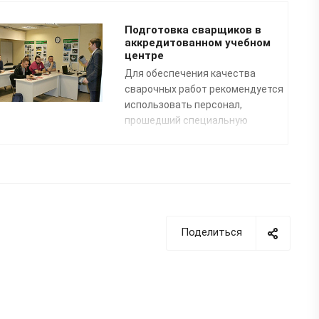
Подготовка сварщиков в
аккредитованном учебном
центре
Для обеспечения качества
сварочных работ рекомендуется
использовать персонал,
прошедший специальную
профессиональную подготовку.
Преподаватели нашего
специализированного Учебного
центра помогут освоить
профессию «Сварщик
пластмасс» по направлению:
сварка полимерных
Поделиться
трубопроводных систем
.