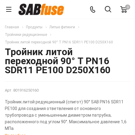
0
Главная
Продукты
Литые фитинги
Тройники редукционные
Тройник литой переходной 90° T PN16 SDR11 PE100 D250X160
Тройник литой
переходной 90° T PN16
SDR11 PE100 D250X160
Арт.
801916250160
Тройник литой редукционный (спигот) 90° SAB PN16 SDR11
PE100 для создания ответвления от основного
трубопровода с уменьшенным диаметром патрубка,
расположенного под углом 90°. Максимальное давление 1,6
МПа.