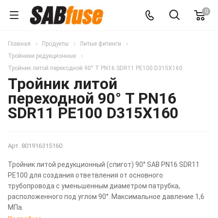
0
Главная
Продукты
Литые фитинги
Тройники редукционные
Тройник литой переходной 90° T PN16 SDR11 PE100 D315X160
Тройник литой
переходной 90° T PN16
SDR11 PE100 D315X160
Арт.
801916315160
Тройник литой редукционный (спигот) 90° SAB PN16 SDR11
PE100 для создания ответвления от основного
трубопровода с уменьшенным диаметром патрубка,
расположенного под углом 90°. Максимальное давление 1,6
МПа.