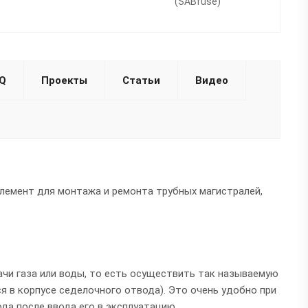
(SABfuse)
Q
Проекты
Статьи
Видео
лемент для монтажа и ремонта трубных магистралей,
чи газа или воды, то есть осуществить так называемую
я в корпусе седелочного отвода). Это очень удобно при
да после ввода его в эксплуатацию.