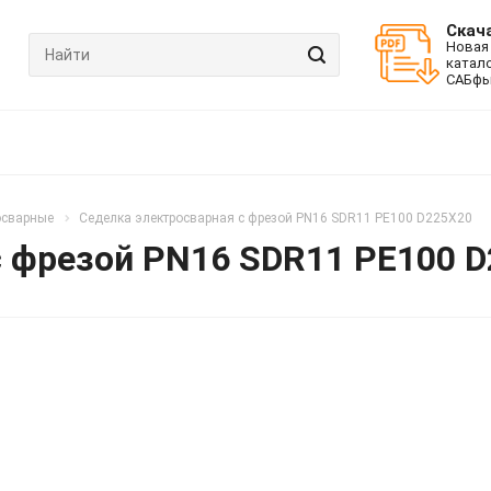
Скач
Новая
катал
САБфь
осварные
Седелка электросварная с фрезой PN16 SDR11 PE100 D225X20
с фрезой PN16 SDR11 PE100 