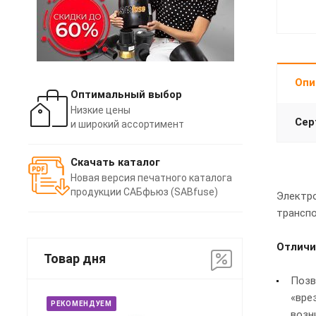
Опи
Оптимальный выбор
Низкие цены
Сер
и широкий ассортимент
Скачать каталог
Новая версия печатного каталога
продукции САБфьюз (SABfuse)
Электро
транспо
Отличи
Товар дня
Позв
«вре
РЕКОМЕНДУЕМ
возн