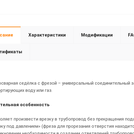
сание
Характеристики
Модификации
FA
тификаты
сварная седёлка с фрезой – универсальный соединительный э
ртирующих воду или газ.
тельная особенность
оляет произвести врезку в трубопровод без прекращения пода
зку под давлением» (фреза для прорезания отверстия находитс
икновении необходимости в создании ответвлений трубопрово