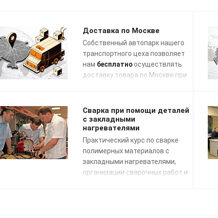
Доставка по Москве
Собственный автопарк нашего
транспортного цеха позволяет
нам
бесплатно
осуществлять
доставку товара по Москве при
заказе на сумму свыше 50 000
руб. в течение 3 рабочих дней с
даты поступления отгрузочных
Сварка при помощи деталей
документов в график заявок на
с закладными
нагревателями
транспортировку.
Практический курс по сварке
полимерных материалов с
закладными нагревателями,
организации сварочных работ и
применению сварочных
технологий. Подготовка к сдаче
экзаменов НАКС.