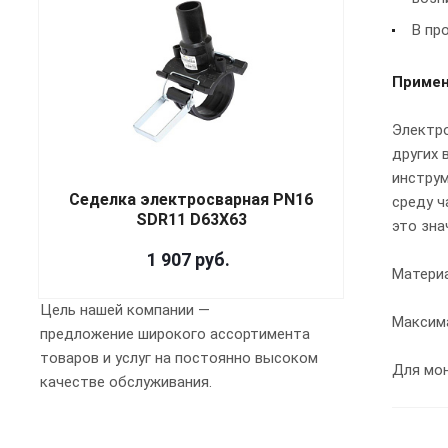
В пр
Приме
Электро
других 
инструм
Седелка электросварная PN16
среду ч
SDR11 D63X63
это зна
1 907
руб.
Материа
Цель нашей компании —
Максима
предложение широкого ассортимента
товаров и услуг на постоянно высоком
Для мо
качестве обслуживания.