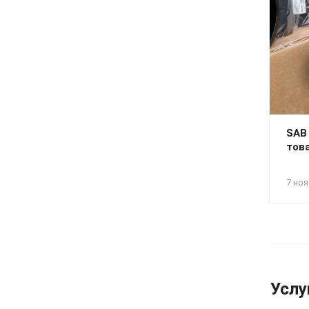
SAB
тов
7 ноя
Услу