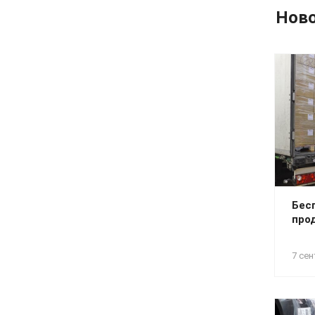
Нов
Бес
про
7 сен