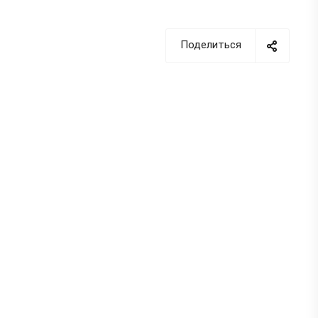
профессию «Сварщик
пластмасс» по направлению:
сварка полимерных
Поделиться
трубопроводных систем
.