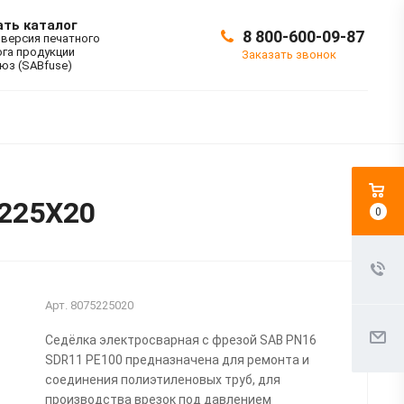
ать каталог
8 800-600-09-87
 версия печатного
ога продукции
Заказать звонок
юз (SABfuse)
D225X20
0
Арт.
8075225020
Седёлка электросварная с фрезой SAB PN16
SDR11 PE100 предназначена для ремонта и
соединения полиэтиленовых труб, для
производства врезок под давлением