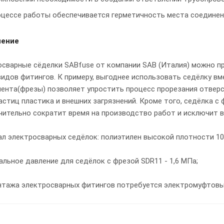
оцессе работы обеспечивается герметичность места соединен
нение
сварные сёделки SABfuse от компании SAB (Италия) можно п
видов фитингов. К примеру, выгоднее использовать седёлку вм
ента(фрезы) позволяет упростить процесс прорезания отверс
астиц пластика и внешних загрязнений. Кроме того, седёлка с
чительно сократит время на производство работ и исключит 
л электросварных седёлок: полиэтилен высокой плотности 100
льное давление для седёлок с фрезой SDR11 - 1,6 МПа;
нтажа электросварных фитингов потребуется электромуфтовы