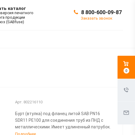
ать каталог
8 800-600-09-87
 версия печатного
ога продукции
Заказать звонок
юз (SABfuse)
0
Арт.
802216110
Бурт (втулка) под фланец литой SAB PN16
SDR11 PE100 для соединения труб из ПНД с
металлическими. Имеет удлиненный патрубок.
Подробнее