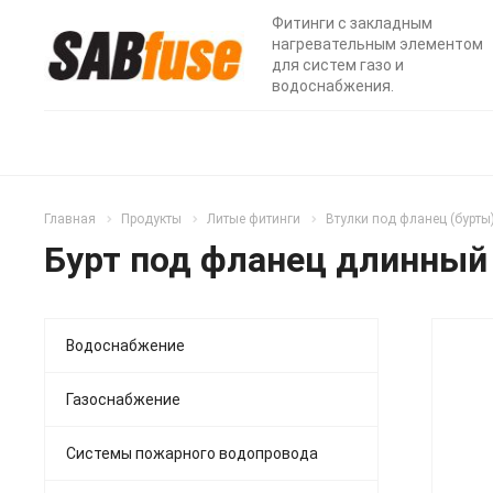
Фитинги с закладным
нагревательным элементом
для систем газо и
водоснабжения.
Главная
Продукты
Литые фитинги
Втулки под фланец (бурты
Бурт под фланец длинный
Водоснабжение
Газоснабжение
Системы пожарного водопровода