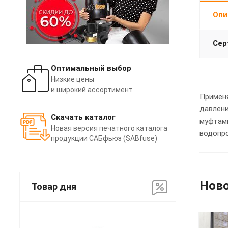
Опи
Сер
Оптимальный выбор
Низкие цены
и широкий ассортимент
Применя
давлени
Скачать каталог
муфтами
Новая версия печатного каталога
водопро
продукции САБфьюз (SABfuse)
Нов
Товар дня