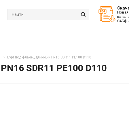
Скач
Новая
катал
САБфь
)
Бурт под фланец длинный PN16 SDR11 PE100 D110
 PN16 SDR11 PE100 D110