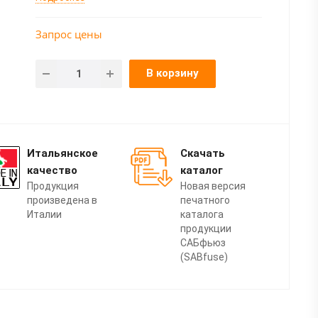
Запрос цены
В корзину
Итальянское
Скачать
качество
каталог
Продукция
Новая версия
произведена в
печатного
Италии
каталога
продукции
САБфьюз
(SABfuse)