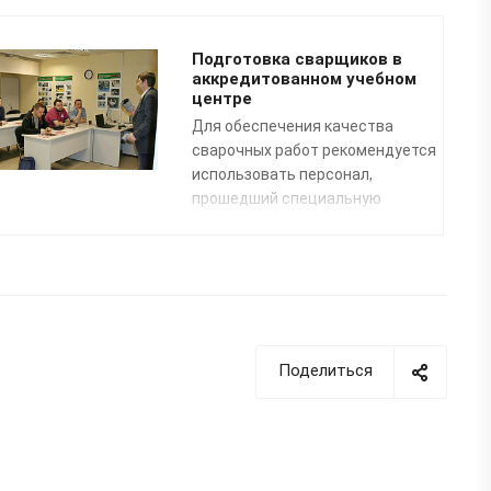
Подготовка сварщиков в
аккредитованном учебном
центре
Для обеспечения качества
сварочных работ рекомендуется
использовать персонал,
прошедший специальную
профессиональную подготовку.
Преподаватели нашего
специализированного Учебного
центра помогут освоить
профессию «Сварщик
пластмасс» по направлению:
сварка полимерных
Поделиться
трубопроводных систем
.