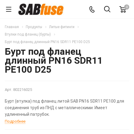
0
Главная
Продукты
Литые фитинги
Втулки под фланец (бурты)
Бурт под фланец длинный PN16 SDR11 PE100 D25
Бурт под фланец
длинный PN16 SDR11
PE100 D25
Арт.
802216025
Бурт (втулка) под фланец литой SAB PN16 SDR11 PE100 для
соединения труб из ПНД с металлическими. Имеет
удлиненный патрубок.
Подробнее