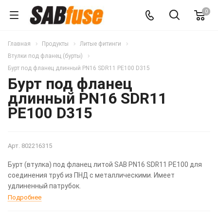
0
Главная
Продукты
Литые фитинги
Втулки под фланец (бурты)
Бурт под фланец длинный PN16 SDR11 PE100 D315
Бурт под фланец
длинный PN16 SDR11
PE100 D315
Арт.
802216315
Бурт (втулка) под фланец литой SAB PN16 SDR11 PE100 для
соединения труб из ПНД с металлическими. Имеет
удлиненный патрубок.
Подробнее