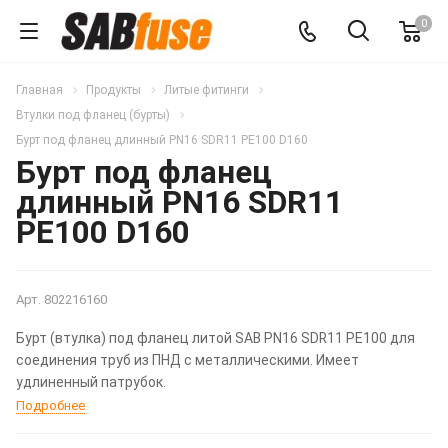
0
Главная
Продукты
Литые фитинги
Втулки под фланец (бурты)
Бурт под фланец длинный PN16 SDR11 PE100 D160
Бурт под фланец
длинный PN16 SDR11
PE100 D160
Арт.
802216160
Бурт (втулка) под фланец литой SAB PN16 SDR11 PE100 для
соединения труб из ПНД с металлическими. Имеет
удлиненный патрубок.
Подробнее